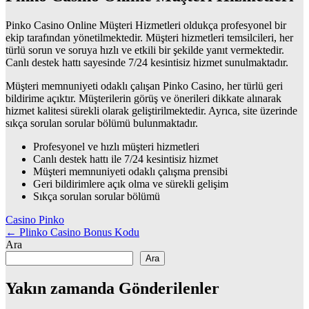
Pinko Casino Online Müşteri Hizmetleri oldukça profesyonel bir
ekip tarafından yönetilmektedir. Müşteri hizmetleri temsilcileri, her
türlü sorun ve soruya hızlı ve etkili bir şekilde yanıt vermektedir.
Canlı destek hattı sayesinde 7/24 kesintisiz hizmet sunulmaktadır.
Müşteri memnuniyeti odaklı çalışan Pinko Casino, her türlü geri
bildirime açıktır. Müşterilerin görüş ve önerileri dikkate alınarak
hizmet kalitesi sürekli olarak geliştirilmektedir. Ayrıca, site üzerinde
sıkça sorulan sorular bölümü bulunmaktadır.
Profesyonel ve hızlı müşteri hizmetleri
Canlı destek hattı ile 7/24 kesintisiz hizmet
Müşteri memnuniyeti odaklı çalışma prensibi
Geri bildirimlere açık olma ve sürekli gelişim
Sıkça sorulan sorular bölümü
Casino Pinko
Yazı
←
Plinko Casino Bonus Kodu
Ara
dolaşımı
Ara
Yakın zamanda Gönderilenler