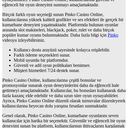
eğlenceli bir oyun deneyimi sunmayı amaçlamaktadır.
Birçok farklı oyun seçeneği sunan Pinko Casino Online,
kullanıcılarına yüksek kaliteli grafikler ve ses efektleri ile gerçek bir
kumarhane deneyimi yaşatmaktadır. Platformda bulunan oyunlar
arasında slot makineleri, blackjack, poker, rulet ve daha birçok
popüler kumar oyunu bulunmaktadır. Daha fazla bilgi için
Pinko
videoyu izleyebilirsiniz.
Kullanıcı dostu arayüzü sayesinde kolayca erişilebilir.
Farklı ödeme seçenekleri sunar.
Mobil uyumlu bir platformdur.
Güvenli ve adil oyun politikaları benimser.
Müşteri hizmetleri 7/24 destek sunar.
Pinko Casino Online, kullanıcılarına çeşitli bonuslar ve
promosyonlar sunarak oyun deneyimlerini daha da eğlenceli hale
getirmeyi amaçlamaktadır. Kullanıcılar, bu bonusları kullanarak daha
fazla kazanç elde edebilir ve daha uzun süre oyun oynayabilirler.
Ayrıca, Pinko Casino Online düzenli olarak turnuvalar düzenleyerek
kullanıcılarına heyecan dolu yarışma fırsatları sunmaktadır.
Genel olarak, Pinko Casino Online, kumarhane oyunlarını seven
kullanıcılar için harika bir seçenektir. Güvenilir ve eğlenceli bir oyun
deneyimi sunan bu platform, kullanıcılarının ihtiyaçlarını karşılamak