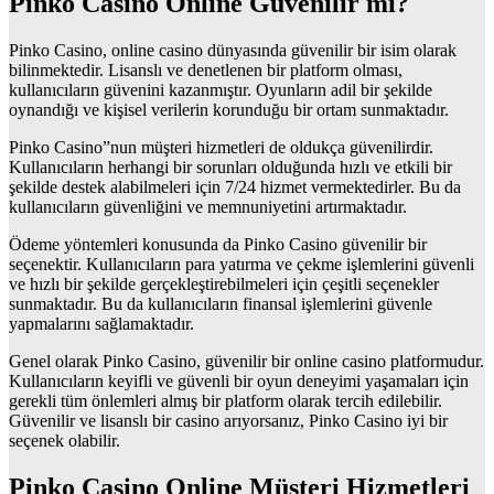
Pinko Casino Online Güvenilir mi?
Pinko Casino, online casino dünyasında güvenilir bir isim olarak
bilinmektedir. Lisanslı ve denetlenen bir platform olması,
kullanıcıların güvenini kazanmıştır. Oyunların adil bir şekilde
oynandığı ve kişisel verilerin korunduğu bir ortam sunmaktadır.
Pinko Casino”nun müşteri hizmetleri de oldukça güvenilirdir.
Kullanıcıların herhangi bir sorunları olduğunda hızlı ve etkili bir
şekilde destek alabilmeleri için 7/24 hizmet vermektedirler. Bu da
kullanıcıların güvenliğini ve memnuniyetini artırmaktadır.
Ödeme yöntemleri konusunda da Pinko Casino güvenilir bir
seçenektir. Kullanıcıların para yatırma ve çekme işlemlerini güvenli
ve hızlı bir şekilde gerçekleştirebilmeleri için çeşitli seçenekler
sunmaktadır. Bu da kullanıcıların finansal işlemlerini güvenle
yapmalarını sağlamaktadır.
Genel olarak Pinko Casino, güvenilir bir online casino platformudur.
Kullanıcıların keyifli ve güvenli bir oyun deneyimi yaşamaları için
gerekli tüm önlemleri almış bir platform olarak tercih edilebilir.
Güvenilir ve lisanslı bir casino arıyorsanız, Pinko Casino iyi bir
seçenek olabilir.
Pinko Casino Online Müşteri Hizmetleri