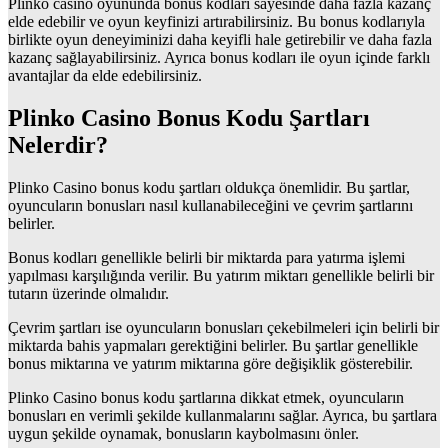
Plinko casino oyununda bonus kodları sayesinde daha fazla kazanç
elde edebilir ve oyun keyfinizi artırabilirsiniz. Bu bonus kodlarıyla
birlikte oyun deneyiminizi daha keyifli hale getirebilir ve daha fazla
kazanç sağlayabilirsiniz. Ayrıca bonus kodları ile oyun içinde farklı
avantajlar da elde edebilirsiniz.
Plinko Casino Bonus Kodu Şartları
Nelerdir?
Plinko Casino bonus kodu şartları oldukça önemlidir. Bu şartlar,
oyuncuların bonusları nasıl kullanabileceğini ve çevrim şartlarını
belirler.
Bonus kodları genellikle belirli bir miktarda para yatırma işlemi
yapılması karşılığında verilir. Bu yatırım miktarı genellikle belirli bir
tutarın üzerinde olmalıdır.
Çevrim şartları ise oyuncuların bonusları çekebilmeleri için belirli bir
miktarda bahis yapmaları gerektiğini belirler. Bu şartlar genellikle
bonus miktarına ve yatırım miktarına göre değişiklik gösterebilir.
Plinko Casino bonus kodu şartlarına dikkat etmek, oyuncuların
bonusları en verimli şekilde kullanmalarını sağlar. Ayrıca, bu şartlara
uygun şekilde oynamak, bonusların kaybolmasını önler.