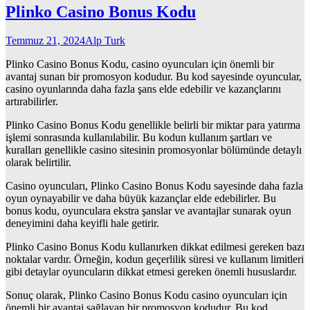
Plinko Casino Bonus Kodu
Temmuz 21, 2024
Alp Turk
Plinko Casino Bonus Kodu, casino oyuncuları için önemli bir
avantaj sunan bir promosyon kodudur. Bu kod sayesinde oyuncular,
casino oyunlarında daha fazla şans elde edebilir ve kazançlarını
artırabilirler.
Plinko Casino Bonus Kodu genellikle belirli bir miktar para yatırma
işlemi sonrasında kullanılabilir. Bu kodun kullanım şartları ve
kuralları genellikle casino sitesinin promosyonlar bölümünde detaylı
olarak belirtilir.
Casino oyuncuları, Plinko Casino Bonus Kodu sayesinde daha fazla
oyun oynayabilir ve daha büyük kazançlar elde edebilirler. Bu
bonus kodu, oyunculara ekstra şanslar ve avantajlar sunarak oyun
deneyimini daha keyifli hale getirir.
Plinko Casino Bonus Kodu kullanırken dikkat edilmesi gereken bazı
noktalar vardır. Örneğin, kodun geçerlilik süresi ve kullanım limitleri
gibi detaylar oyuncuların dikkat etmesi gereken önemli hususlardır.
Sonuç olarak, Plinko Casino Bonus Kodu casino oyuncuları için
önemli bir avantaj sağlayan bir promosyon kodudur. Bu kod