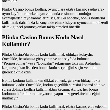
önemlidir.
Plinko Casino bonus kodları, oyunculara ekstra kazanç sağlayarak
oyun keyfini arttırırken aynı zamanda casinonun sunduğu
avantajlardan faydalanmalarını sağlar. Bu nedenle, bonus kodlarını
kullanarak daha fazla kazanç elde etmek isteyen oyuncuların düzenli
olarak güncel promosyonları takip etmeleri önerilir.
Plinko Casino Bonus Kodu Nasıl
Kullanılır?
Plinko Casino’da bonus kodu kullanmak oldukça kolaydır.
Öncelikle, hesabınıza giriş yapın ve ana sayfada bulunan
“Promosyonlar” veya “Bonuslar” sekmesine tıklayın. Ardından,
karşınıza çıkan listeden bonus kodu seçeneğini seçin ve kodu
girerek aktive edin.
Bonus kodunu kullanırken dikkat etmeniz gereken birkaç nokta
bulunmaktadır. Öncelikle, kodun geçerlilik süresini kontrol edin ve
süresi dolmuş kodları kullanmaktan kaçının. Ayrıca, her bonus
kodunun belirli bir miktar yatırım yapmanızı gerektirebileceğini
unutmayın.
Plinko Casino’da bonus kodu kullanarak ekstra kazanç elde edebilir